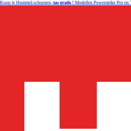
Koop je Hummel-schoenen,
tas gratis
! Modellen Powerstrike Pro en 