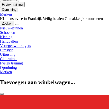
Fysiek training
Opruiming
Merken
Klantenservice in Frankrijk
Veilig betalen
Gemakkelijk retourneren
Zoeken
Nieuw-Binnen
Schoenen
Kleding
Handballen
Vertegenwoordigers
Lifestyle
Uitrusting
Clubruimte
Fysiek training
Opruiming
Merken
Toevoegen aan winkelwagen...