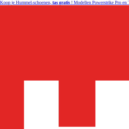
Koop je Hummel-schoenen,
tas gratis
! Modellen Powerstrike Pro en 