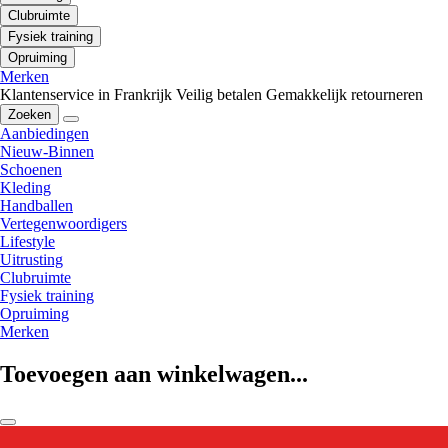
Clubruimte
Fysiek training
Opruiming
Merken
Klantenservice in Frankrijk
Veilig betalen
Gemakkelijk retourneren
Zoeken
Aanbiedingen
Nieuw-Binnen
Schoenen
Kleding
Handballen
Vertegenwoordigers
Lifestyle
Uitrusting
Clubruimte
Fysiek training
Opruiming
Merken
Toevoegen aan winkelwagen...