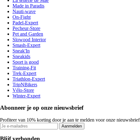
La sellerie de Maé
Made in Paradis
Nauti-wave
On-Fight
Padel-Expert
Pecheur-Store
Pet and Garden
Slowood Interior
Smash-Expert
Sneak'In
Sneakids
Sport is good
Training-Fit
Trek-Expert
Triathlon-Expert
TripNBikers
Vélo-Store
Winter-Expert
Abonneer je op onze nieuwsbrief
Profiteer van 10% korting door je aan te melden voor onze nieuwsbrief
Aanmelden
Blijf verbonden