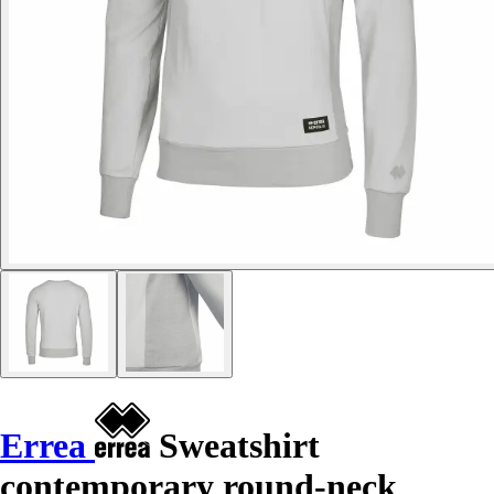
Errea
Sweatshirt
contemporary round-neck