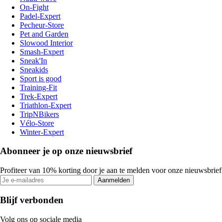
On-Fight
Padel-Expert
Pecheur-Store
Pet and Garden
Slowood Interior
Smash-Expert
Sneak'In
Sneakids
Sport is good
Training-Fit
Trek-Expert
Triathlon-Expert
TripNBikers
Vélo-Store
Winter-Expert
Abonneer je op onze nieuwsbrief
Profiteer van 10% korting door je aan te melden voor onze nieuwsbrief
Aanmelden
Blijf verbonden
Volg ons op sociale media