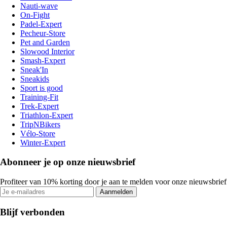
Nauti-wave
On-Fight
Padel-Expert
Pecheur-Store
Pet and Garden
Slowood Interior
Smash-Expert
Sneak'In
Sneakids
Sport is good
Training-Fit
Trek-Expert
Triathlon-Expert
TripNBikers
Vélo-Store
Winter-Expert
Abonneer je op onze nieuwsbrief
Profiteer van 10% korting door je aan te melden voor onze nieuwsbrief
Aanmelden
Blijf verbonden