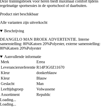
Deze trainingsbroek voor heren biedt maximaal comfort tijdens
regelmatige sportsessies in de sportschool of daarbuiten.
Product niet beschikbaar
Alle varianten zijn uitverkocht
Beschrijving
DEANGELO MAN BROEK ADVERTENTIE. Interne
samenstelling: 80%Katoen 20%Polyester, externe samenstelling:
80%Katoen 20%Polyester
Aanvullende informatie
Merk
Errea
Leveranciersreferentie
R14P3G0Z11670
Kleur
donkerblauw
Kleur
Blauw
Geslacht
Man
Leeftijdsgroep
Volwassene
Assortiment
Republic
Loading...
Loading...