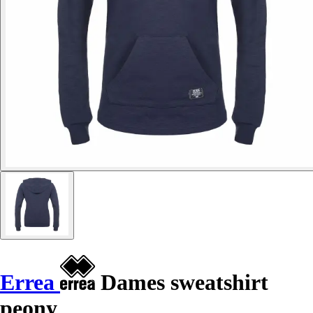
Errea
Dames sweatshirt
peony