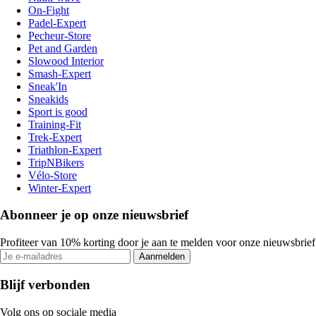
On-Fight
Padel-Expert
Pecheur-Store
Pet and Garden
Slowood Interior
Smash-Expert
Sneak'In
Sneakids
Sport is good
Training-Fit
Trek-Expert
Triathlon-Expert
TripNBikers
Vélo-Store
Winter-Expert
Abonneer je op onze nieuwsbrief
Profiteer van 10% korting door je aan te melden voor onze nieuwsbrief
Aanmelden
Blijf verbonden
Volg ons op sociale media