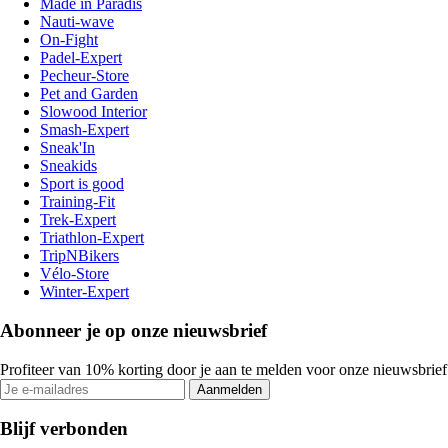
Made in Paradis
Nauti-wave
On-Fight
Padel-Expert
Pecheur-Store
Pet and Garden
Slowood Interior
Smash-Expert
Sneak'In
Sneakids
Sport is good
Training-Fit
Trek-Expert
Triathlon-Expert
TripNBikers
Vélo-Store
Winter-Expert
Abonneer je op onze nieuwsbrief
Profiteer van 10% korting door je aan te melden voor onze nieuwsbrief
Aanmelden
Blijf verbonden