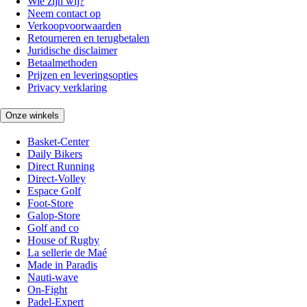
Wie zijn wij?
Neem contact op
Verkoopvoorwaarden
Retourneren en terugbetalen
Juridische disclaimer
Betaalmethoden
Prijzen en leveringsopties
Privacy verklaring
Onze winkels
Basket-Center
Daily Bikers
Direct Running
Direct-Volley
Espace Golf
Foot-Store
Galop-Store
Golf and co
House of Rugby
La sellerie de Maé
Made in Paradis
Nauti-wave
On-Fight
Padel-Expert