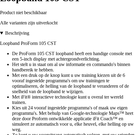
Product niet beschikbaar
Alle varianten zijn uitverkocht
Beschrijving
Loopband ProForm 105 CST
De ProForm 105 CST loopband heeft een handige console met
een 5-inch display met achtergrondverlichting.
Het stelt u in staat om al uw informatie en commando's binnen
handbereik te hebben.
Met een druk op de knop kunt u uw training kiezen uit de 6
vooraf ingestelde programma's om uw trainingen te
optimaliseren, de helling van de loopband te veranderen of de
snelheid van de loopband te wijzigen.
Met iFit® interactieve technologie kunt u overal ter wereld
trainen.
Kies uit 24 vooraf ingestelde programma's of maak uw eigen
programma's. Met behulp van Google-technologie Maps™ heet
deze door Proform ontwikkelde applicatie iFit Coach™ en
simuleert ze automatisch voor u, elke heuvel, elke helling op uw
weg.
Zo kunt u uw vooruitgang automatisch volgen, met uw vrienden