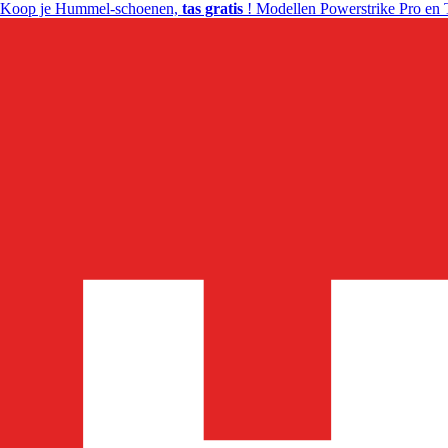
Koop je Hummel-schoenen,
tas gratis
! Modellen Powerstrike Pro en 