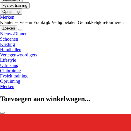
Fysiek training
Opruiming
Merken
Klantenservice in Frankrijk
Veilig betalen
Gemakkelijk retourneren
Zoeken
Nieuw-Binnen
Schoenen
Kleding
Handballen
Vertegenwoordigers
Lifestyle
Uitrusting
Clubruimte
Fysiek training
Opruiming
Merken
Toevoegen aan winkelwagen...