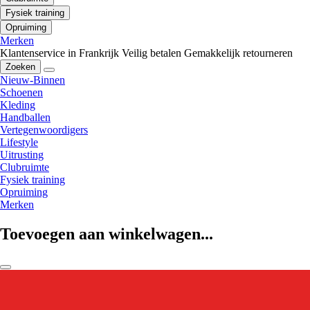
Fysiek training
Opruiming
Merken
Klantenservice in Frankrijk
Veilig betalen
Gemakkelijk retourneren
Zoeken
Nieuw-Binnen
Schoenen
Kleding
Handballen
Vertegenwoordigers
Lifestyle
Uitrusting
Clubruimte
Fysiek training
Opruiming
Merken
Toevoegen aan winkelwagen...