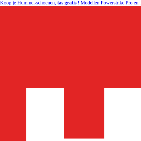
Koop je Hummel-schoenen,
tas gratis
! Modellen Powerstrike Pro en 