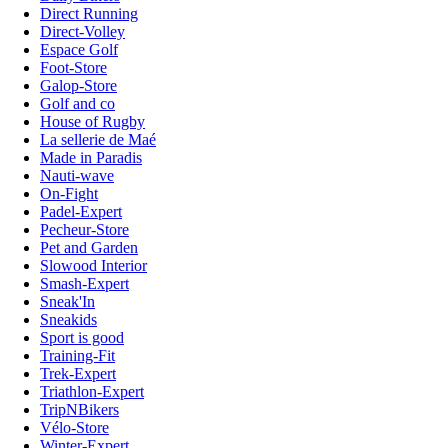
Direct Running
Direct-Volley
Espace Golf
Foot-Store
Galop-Store
Golf and co
House of Rugby
La sellerie de Maé
Made in Paradis
Nauti-wave
On-Fight
Padel-Expert
Pecheur-Store
Pet and Garden
Slowood Interior
Smash-Expert
Sneak'In
Sneakids
Sport is good
Training-Fit
Trek-Expert
Triathlon-Expert
TripNBikers
Vélo-Store
Winter-Expert