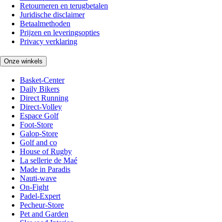
Retourneren en terugbetalen
Juridische disclaimer
Betaalmethoden
Prijzen en leveringsopties
Privacy verklaring
Onze winkels
Basket-Center
Daily Bikers
Direct Running
Direct-Volley
Espace Golf
Foot-Store
Galop-Store
Golf and co
House of Rugby
La sellerie de Maé
Made in Paradis
Nauti-wave
On-Fight
Padel-Expert
Pecheur-Store
Pet and Garden