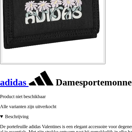
adidas
Damesportemonnee
Product niet beschikbaar
Alle varianten zijn uitverkocht
Beschrijving
De portefeuille adidas Valentines is een elegant accessoire voor degene
al je essentials. Met zijn strakke ontwerp past hij gemakkelijk in elke h