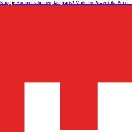
Koop je Hummel-schoenen,
tas gratis
! Modellen Powerstrike Pro en 