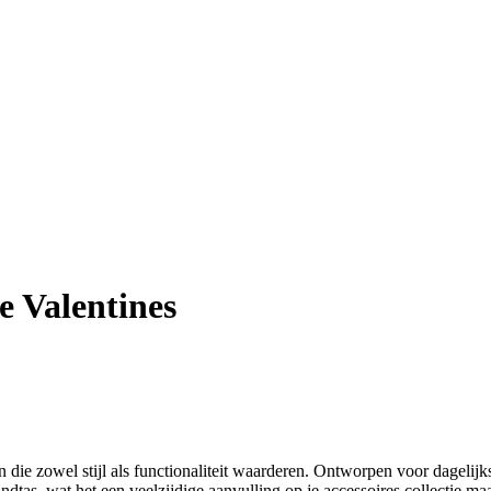
 Valentines
n die zowel stijl als functionaliteit waarderen. Ontworpen voor dagelij
andtas, wat het een veelzijdige aanvulling op je accessoires collectie ma