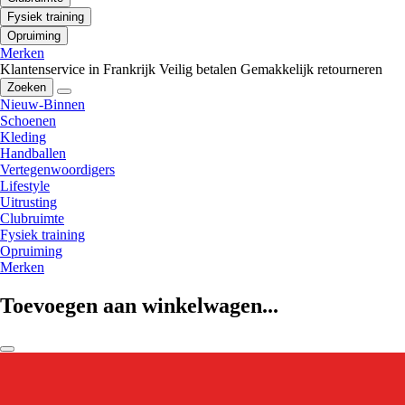
Fysiek training
Opruiming
Merken
Klantenservice in Frankrijk
Veilig betalen
Gemakkelijk retourneren
Zoeken
Nieuw-Binnen
Schoenen
Kleding
Handballen
Vertegenwoordigers
Lifestyle
Uitrusting
Clubruimte
Fysiek training
Opruiming
Merken
Toevoegen aan winkelwagen...