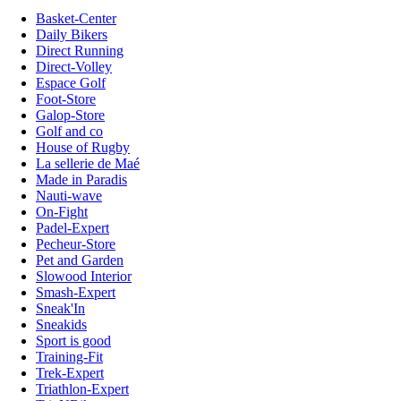
Basket-Center
Daily Bikers
Direct Running
Direct-Volley
Espace Golf
Foot-Store
Galop-Store
Golf and co
House of Rugby
La sellerie de Maé
Made in Paradis
Nauti-wave
On-Fight
Padel-Expert
Pecheur-Store
Pet and Garden
Slowood Interior
Smash-Expert
Sneak'In
Sneakids
Sport is good
Training-Fit
Trek-Expert
Triathlon-Expert