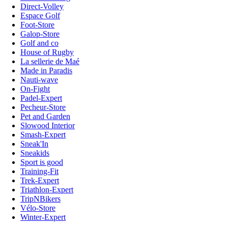
Direct-Volley
Espace Golf
Foot-Store
Galop-Store
Golf and co
House of Rugby
La sellerie de Maé
Made in Paradis
Nauti-wave
On-Fight
Padel-Expert
Pecheur-Store
Pet and Garden
Slowood Interior
Smash-Expert
Sneak'In
Sneakids
Sport is good
Training-Fit
Trek-Expert
Triathlon-Expert
TripNBikers
Vélo-Store
Winter-Expert