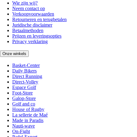
Wie zijn wij?
Neem contact op
Verkoopvoorwaarden
Retourneren en terugbetalen
Juridische disclaimer
Betaalmethoden
Prijzen en leveringsopties
Privacy verklaring
Onze winkels
Basket-Center
Daily Bikers
Direct Running
Direct-Volley
Espace Golf
Foot-Store
Galop-Store
Golf and co
House of Rugby
La sellerie de Maé
Made in Paradis
Nauti-wave
On-Fight
Padel-Expert