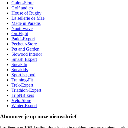
Galop-Store
Golf and co
House of Rugby
La sellerie de Maé
Made in Paradis
Nauti-wave
On-Fight
Padel-Expert
Pecheur-Store
Pet and Garden
Slowood Interior
Smash-Expert
Sneak'In
Sneakids
Sport is good
Training-Fit
Trek-Expert
Triathlon-Expert
TripNBikers
Vélo-Store
Winter-Expert
Abonneer je op onze nieuwsbrief
Profiteer van 10% korting door je aan te melden voor onze nieuwsbrief