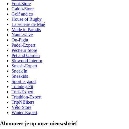
Foot-Store
Galop-Store
Golf and co
House of Rugby
La sellerie de Maé
Made in Paradis
Nauti-wave
On-Fight
Padel-Expert
Pecheur-Store
Pet and Garden
Slowood Interior
Smash-Expert
Sneak'In
Sneakids
Sport is good
Training-Fit
Trek-Expert
Triathlon-Expert
TripNBikers
Vélo-Store
Winter-Expert
Abonneer je op onze nieuwsbrief