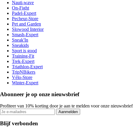
Nauti-wave
On-Fight
Padel-Expert
Pecheur-Store
Pet and Garden
Slowood Interior
Smash-Expert
Sneak'In
Sneakids
Sport is good
Training-Fit
Trek-Expert
Triathlon-Expert
TripNBikers
Vélo-Store
Winter-Expert
Abonneer je op onze nieuwsbrief
Profiteer van 10% korting door je aan te melden voor onze nieuwsbrief
Aanmelden
Blijf verbonden