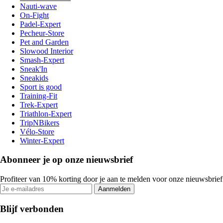
Nauti-wave
On-Fight
Padel-Expert
Pecheur-Store
Pet and Garden
Slowood Interior
Smash-Expert
Sneak'In
Sneakids
Sport is good
Training-Fit
Trek-Expert
Triathlon-Expert
TripNBikers
Vélo-Store
Winter-Expert
Abonneer je op onze nieuwsbrief
Profiteer van 10% korting door je aan te melden voor onze nieuwsbrief
Aanmelden
Blijf verbonden