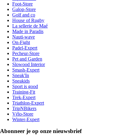
Foot-Store
Galop-Store
Golf and co
House of Rugby
La sellerie de Maé
Made in Paradis
Nauti-wave
On-Fight
Padel-Expert
Pecheur-Store
Pet and Garden
Slowood Interior
Smash-Expert
Sneak'In
Sneakids
Sport is good
Training-Fit
Trek-Expert
Triathlon-Expert
TripNBikers
Vélo-Store
Winter-Expert
Abonneer je op onze nieuwsbrief