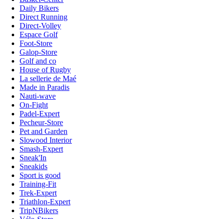
Daily Bikers
Direct Running
Direct-Volley
Espace Golf
Foot-Store
Galop-Store
Golf and co
House of Rugby
La sellerie de Maé
Made in Paradis
Nauti-wave
On-Fight
Padel-Expert
Pecheur-Store
Pet and Garden
Slowood Interior
Smash-Expert
Sneak'In
Sneakids
Sport is good
Training-Fit
Trek-Expert
Triathlon-Expert
TripNBikers