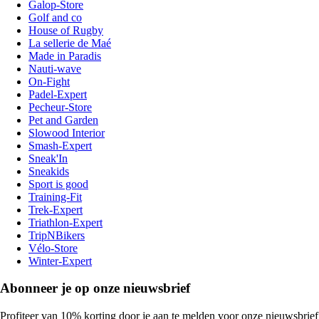
Galop-Store
Golf and co
House of Rugby
La sellerie de Maé
Made in Paradis
Nauti-wave
On-Fight
Padel-Expert
Pecheur-Store
Pet and Garden
Slowood Interior
Smash-Expert
Sneak'In
Sneakids
Sport is good
Training-Fit
Trek-Expert
Triathlon-Expert
TripNBikers
Vélo-Store
Winter-Expert
Abonneer je op onze nieuwsbrief
Profiteer van 10% korting door je aan te melden voor onze nieuwsbrief