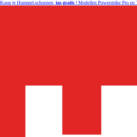
Koop je Hummel-schoenen,
tas gratis
! Modellen Powerstrike Pro en 