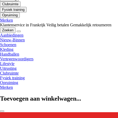
Clubruimte
Fysiek training
Opruiming
Merken
Klantenservice in Frankrijk
Veilig betalen
Gemakkelijk retourneren
Zoeken
Aanbiedingen
Nieuw-Binnen
Schoenen
Kleding
Handballen
Vertegenwoordigers
Lifestyle
Uitrusting
Clubruimte
Fysiek training
Opruiming
Merken
Toevoegen aan winkelwagen...