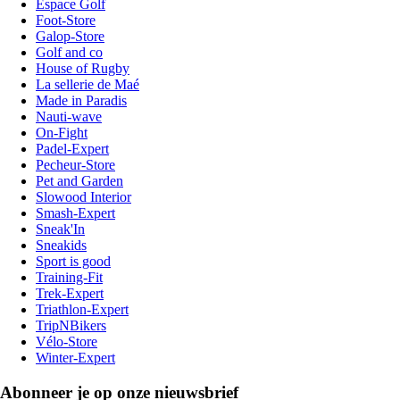
Espace Golf
Foot-Store
Galop-Store
Golf and co
House of Rugby
La sellerie de Maé
Made in Paradis
Nauti-wave
On-Fight
Padel-Expert
Pecheur-Store
Pet and Garden
Slowood Interior
Smash-Expert
Sneak'In
Sneakids
Sport is good
Training-Fit
Trek-Expert
Triathlon-Expert
TripNBikers
Vélo-Store
Winter-Expert
Abonneer je op onze nieuwsbrief