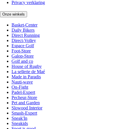
Privacy verklaring
Onze winkels
Basket-Center
Daily Bikers
Direct Running
Direct-Volley
Espace Golf
Foot-Store
Galop-Store
Golf and co
House of Rugby
La sellerie de Maé
Made in Paradis
Nauti-wave
On-Fight
Padel-Expert
Pecheur-Store
Pet and Garden
Slowood Interior
Smash-Expert
Sneak'In
Sneakids
Sport is good