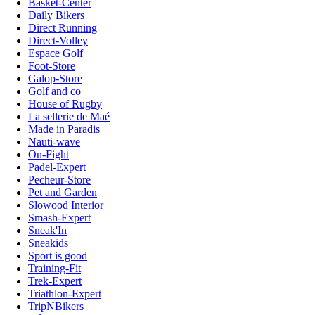
Basket-Center
Daily Bikers
Direct Running
Direct-Volley
Espace Golf
Foot-Store
Galop-Store
Golf and co
House of Rugby
La sellerie de Maé
Made in Paradis
Nauti-wave
On-Fight
Padel-Expert
Pecheur-Store
Pet and Garden
Slowood Interior
Smash-Expert
Sneak'In
Sneakids
Sport is good
Training-Fit
Trek-Expert
Triathlon-Expert
TripNBikers