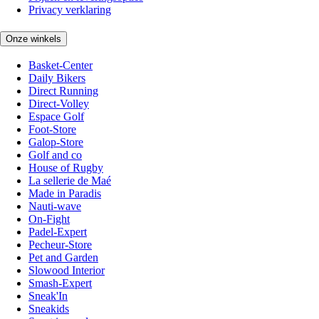
Privacy verklaring
Onze winkels
Basket-Center
Daily Bikers
Direct Running
Direct-Volley
Espace Golf
Foot-Store
Galop-Store
Golf and co
House of Rugby
La sellerie de Maé
Made in Paradis
Nauti-wave
On-Fight
Padel-Expert
Pecheur-Store
Pet and Garden
Slowood Interior
Smash-Expert
Sneak'In
Sneakids