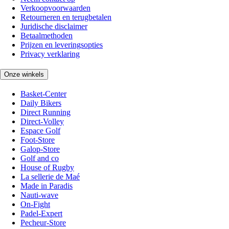
Verkoopvoorwaarden
Retourneren en terugbetalen
Juridische disclaimer
Betaalmethoden
Prijzen en leveringsopties
Privacy verklaring
Onze winkels
Basket-Center
Daily Bikers
Direct Running
Direct-Volley
Espace Golf
Foot-Store
Galop-Store
Golf and co
House of Rugby
La sellerie de Maé
Made in Paradis
Nauti-wave
On-Fight
Padel-Expert
Pecheur-Store