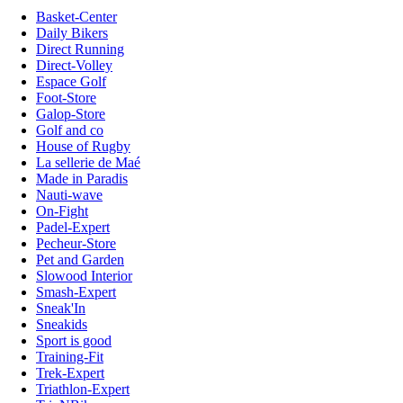
Basket-Center
Daily Bikers
Direct Running
Direct-Volley
Espace Golf
Foot-Store
Galop-Store
Golf and co
House of Rugby
La sellerie de Maé
Made in Paradis
Nauti-wave
On-Fight
Padel-Expert
Pecheur-Store
Pet and Garden
Slowood Interior
Smash-Expert
Sneak'In
Sneakids
Sport is good
Training-Fit
Trek-Expert
Triathlon-Expert