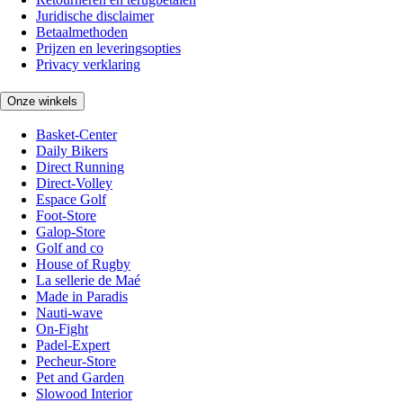
Juridische disclaimer
Betaalmethoden
Prijzen en leveringsopties
Privacy verklaring
Onze winkels
Basket-Center
Daily Bikers
Direct Running
Direct-Volley
Espace Golf
Foot-Store
Galop-Store
Golf and co
House of Rugby
La sellerie de Maé
Made in Paradis
Nauti-wave
On-Fight
Padel-Expert
Pecheur-Store
Pet and Garden
Slowood Interior