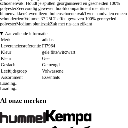
schoenenvak: Houdt je spullen georganiseerd en gescheiden 100%
polyesterZeervoudig geweven hoofdcompartiment met rits en
binnenvakkenGeventileerd buitenschoenenvakTwee handvaten en een
schouderriemVolume: 37.25LT effen geweven 100% gerecycled
polyesterMedium plunjezakZak met rits aan zijkant
Aanvullende informatie
Merk
adidas
Leveranciersreferentie
FI7964
Kleur
gele flits/wit/zwart
Kleur
Geel
Geslacht
Gemengd
Leeftijdsgroep
Volwassene
Assortiment
Essentials
Loading...
Loading...
Al onze merken