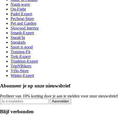
Nauti-wave
On-Fight
Padel-Expert
Pecheur-Store
Pet and Garden
Slowood Interior
Smash-Expert
Sneak'In
Sneakids
Sport is good
Training-Fit
Trek-Expert
Triathlon-Expert
TripNBikers
Vélo-Store
Winter-Expert
Abonneer je op onze nieuwsbrief
Profiteer van 10% korting door je aan te melden voor onze nieuwsbrief
Aanmelden
Blijf verbonden