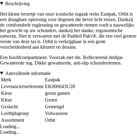
Beschrijving
Het kleine broertje van onze iconische rugzak reeks Eastpak, Orbit is
een draagbare oplossing voor degenen die liever licht reizen. Dankzij
de comfortabele rugleuning en gewatteerde riemen voelt u nauwelijks
het gewicht op uw schouders, dankzij het slanke, ergonomische
ontwerp. Niet te verwarren met de Padded Pak'r®, die een veel grotere
versie van deze tas is. Orbit is verkrijgbaar in een grote
verscheidenheid aan kleuren en dessins.
Een hoofdcompartiment. Voorzak met rits. Reflecterend ritslipje.
Gewatteerde rug. Dikke gewatteerde, anti-slip schouderriemen.
Aanvullende informatie
Merk
Eastpak
Leveranciersreferentie
EK000043U28
Kleur
groen gamen
Kleur
Groen
Geslacht
Gemengd
Leeftijdsgroep
Volwassene
Assortiment
Orbit
Loading...
Loading...