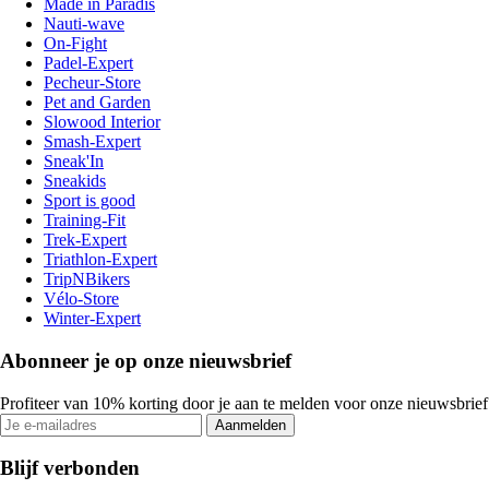
Made in Paradis
Nauti-wave
On-Fight
Padel-Expert
Pecheur-Store
Pet and Garden
Slowood Interior
Smash-Expert
Sneak'In
Sneakids
Sport is good
Training-Fit
Trek-Expert
Triathlon-Expert
TripNBikers
Vélo-Store
Winter-Expert
Abonneer je op onze nieuwsbrief
Profiteer van 10% korting door je aan te melden voor onze nieuwsbrief
Aanmelden
Blijf verbonden