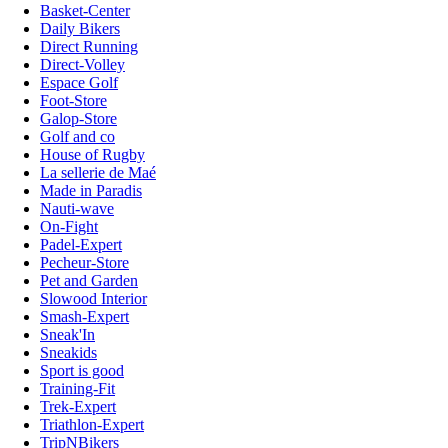
Basket-Center
Daily Bikers
Direct Running
Direct-Volley
Espace Golf
Foot-Store
Galop-Store
Golf and co
House of Rugby
La sellerie de Maé
Made in Paradis
Nauti-wave
On-Fight
Padel-Expert
Pecheur-Store
Pet and Garden
Slowood Interior
Smash-Expert
Sneak'In
Sneakids
Sport is good
Training-Fit
Trek-Expert
Triathlon-Expert
TripNBikers