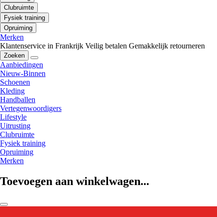
Clubruimte
Fysiek training
Opruiming
Merken
Klantenservice in Frankrijk
Veilig betalen
Gemakkelijk retourneren
Zoeken
Aanbiedingen
Nieuw-Binnen
Schoenen
Kleding
Handballen
Vertegenwoordigers
Lifestyle
Uitrusting
Clubruimte
Fysiek training
Opruiming
Merken
Toevoegen aan winkelwagen...