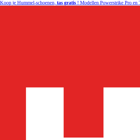
Koop je Hummel-schoenen,
tas gratis
! Modellen Powerstrike Pro en 