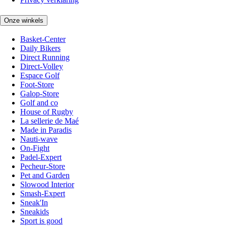
Onze winkels
Basket-Center
Daily Bikers
Direct Running
Direct-Volley
Espace Golf
Foot-Store
Galop-Store
Golf and co
House of Rugby
La sellerie de Maé
Made in Paradis
Nauti-wave
On-Fight
Padel-Expert
Pecheur-Store
Pet and Garden
Slowood Interior
Smash-Expert
Sneak'In
Sneakids
Sport is good