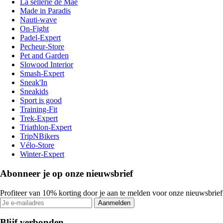
La sellerie de Maé
Made in Paradis
Nauti-wave
On-Fight
Padel-Expert
Pecheur-Store
Pet and Garden
Slowood Interior
Smash-Expert
Sneak'In
Sneakids
Sport is good
Training-Fit
Trek-Expert
Triathlon-Expert
TripNBikers
Vélo-Store
Winter-Expert
Abonneer je op onze nieuwsbrief
Profiteer van 10% korting door je aan te melden voor onze nieuwsbrief
Aanmelden
Blijf verbonden