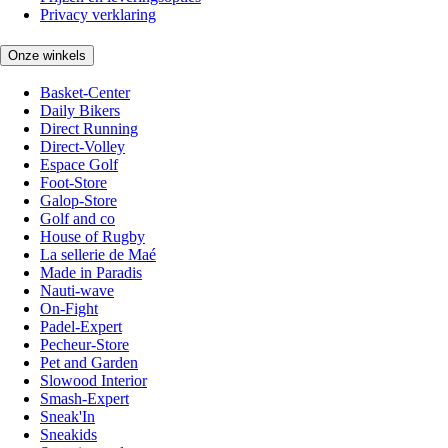
Privacy verklaring
Onze winkels
Basket-Center
Daily Bikers
Direct Running
Direct-Volley
Espace Golf
Foot-Store
Galop-Store
Golf and co
House of Rugby
La sellerie de Maé
Made in Paradis
Nauti-wave
On-Fight
Padel-Expert
Pecheur-Store
Pet and Garden
Slowood Interior
Smash-Expert
Sneak'In
Sneakids