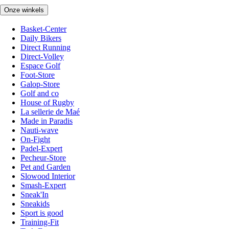
Onze winkels
Basket-Center
Daily Bikers
Direct Running
Direct-Volley
Espace Golf
Foot-Store
Galop-Store
Golf and co
House of Rugby
La sellerie de Maé
Made in Paradis
Nauti-wave
On-Fight
Padel-Expert
Pecheur-Store
Pet and Garden
Slowood Interior
Smash-Expert
Sneak'In
Sneakids
Sport is good
Training-Fit