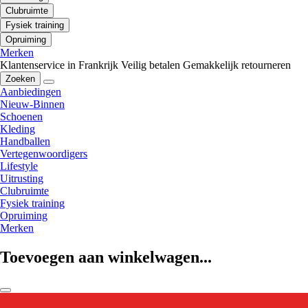
Clubruimte
Fysiek training
Opruiming
Merken
Klantenservice in Frankrijk
Veilig betalen
Gemakkelijk retourneren
Zoeken
Aanbiedingen
Nieuw-Binnen
Schoenen
Kleding
Handballen
Vertegenwoordigers
Lifestyle
Uitrusting
Clubruimte
Fysiek training
Opruiming
Merken
Toevoegen aan winkelwagen...