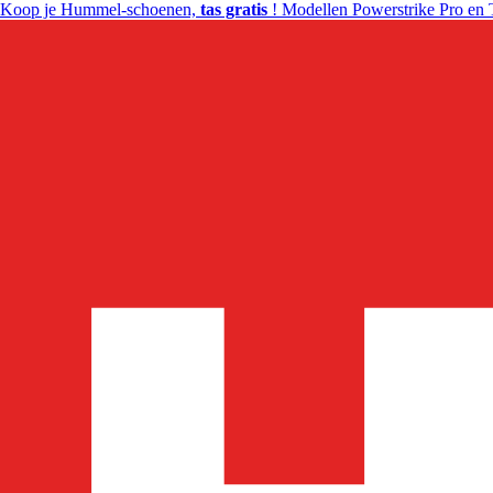
Koop je Hummel-schoenen,
tas gratis
! Modellen Powerstrike Pro en 