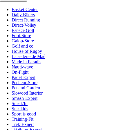
Basket-Center
Daily Bikers
Direct Running
Direct-Volley
Espace Golf
Foot-Store
Galop-Store
Golf and co
House of Rugby
La sellerie de Maé
Made in Paradis
Nauti-wave
On-Fight
Padel-Expert
Pecheur-Store
Pet and Garden
Slowood Interior
Smash-Expert
Sneak'In
Sneakids
Sport is good
Training-Fit
Trek-Expert
Triathlon-Expert