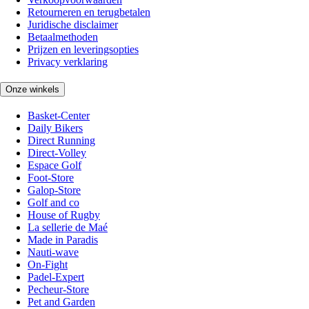
Retourneren en terugbetalen
Juridische disclaimer
Betaalmethoden
Prijzen en leveringsopties
Privacy verklaring
Onze winkels
Basket-Center
Daily Bikers
Direct Running
Direct-Volley
Espace Golf
Foot-Store
Galop-Store
Golf and co
House of Rugby
La sellerie de Maé
Made in Paradis
Nauti-wave
On-Fight
Padel-Expert
Pecheur-Store
Pet and Garden