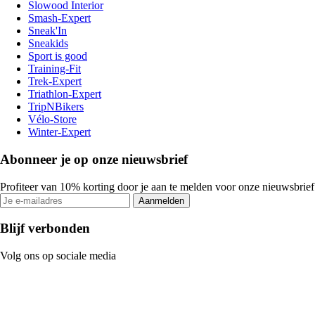
Slowood Interior
Smash-Expert
Sneak'In
Sneakids
Sport is good
Training-Fit
Trek-Expert
Triathlon-Expert
TripNBikers
Vélo-Store
Winter-Expert
Abonneer je op onze nieuwsbrief
Profiteer van 10% korting door je aan te melden voor onze nieuwsbrief
Aanmelden
Blijf verbonden
Volg ons op sociale media