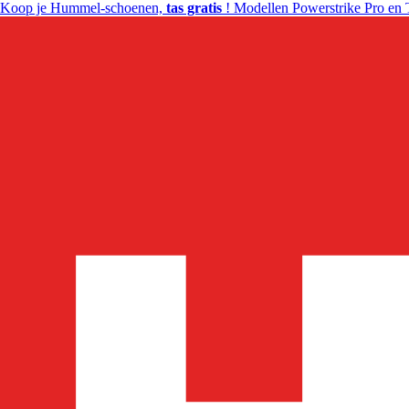
Koop je Hummel-schoenen,
tas gratis
! Modellen Powerstrike Pro en 