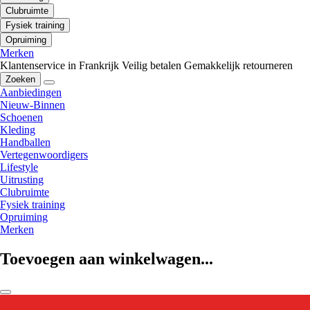
Clubruimte
Fysiek training
Opruiming
Merken
Klantenservice in Frankrijk
Veilig betalen
Gemakkelijk retourneren
Zoeken
Aanbiedingen
Nieuw-Binnen
Schoenen
Kleding
Handballen
Vertegenwoordigers
Lifestyle
Uitrusting
Clubruimte
Fysiek training
Opruiming
Merken
Toevoegen aan winkelwagen...