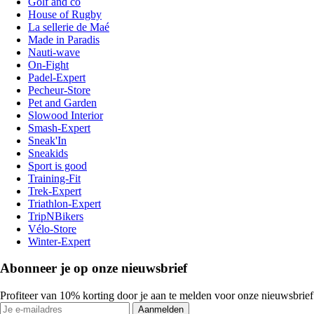
Golf and co
House of Rugby
La sellerie de Maé
Made in Paradis
Nauti-wave
On-Fight
Padel-Expert
Pecheur-Store
Pet and Garden
Slowood Interior
Smash-Expert
Sneak'In
Sneakids
Sport is good
Training-Fit
Trek-Expert
Triathlon-Expert
TripNBikers
Vélo-Store
Winter-Expert
Abonneer je op onze nieuwsbrief
Profiteer van 10% korting door je aan te melden voor onze nieuwsbrief
Aanmelden