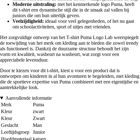
Moderne uitstraling:
met het kenmerkende logo Puma, heeft
dit t-shirt een dynamische stijl die in de smaak zal vallen bij
juniors die om hun uiterlijk geven.
Veelzijdigheid:
ideaal voor veel gelegenheden, of het nu gaat
om schoolactiviteiten, sport of uitjes met vrienden.
Het zorgvuldige ontwerp van het T-shirt Puma Logo Lab weerspiegelt
de toewijding van het merk om kleding aan te bieden die zowel trendy
als functioneel is. Dankzij de duurzame structuur behoudt het zijn
vorm en kwaliteit, wasbeurt na wasbeurt, wat zorgt voor een
appreciabele levensduur.
Door te kiezen voor dit t-shirt, kiest u voor een product dat is
ontworpen om kinderen in al hun avonturen te begeleiden, met kleding
die de sportieve expertise van Puma combineert met een eigentijdse en
aantrekkelijke look.
Aanvullende informatie
Merk
Puma
Kleur
zwart
Kleur
Zwart
Geslacht
Man
Leeftijdsgroep
Junior
Hoofdmateriaal
katoen