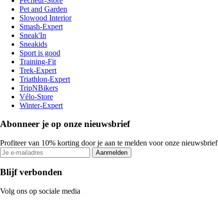
Pecheur-Store
Pet and Garden
Slowood Interior
Smash-Expert
Sneak'In
Sneakids
Sport is good
Training-Fit
Trek-Expert
Triathlon-Expert
TripNBikers
Vélo-Store
Winter-Expert
Abonneer je op onze nieuwsbrief
Profiteer van 10% korting door je aan te melden voor onze nieuwsbrief
Aanmelden
Blijf verbonden
Volg ons op sociale media