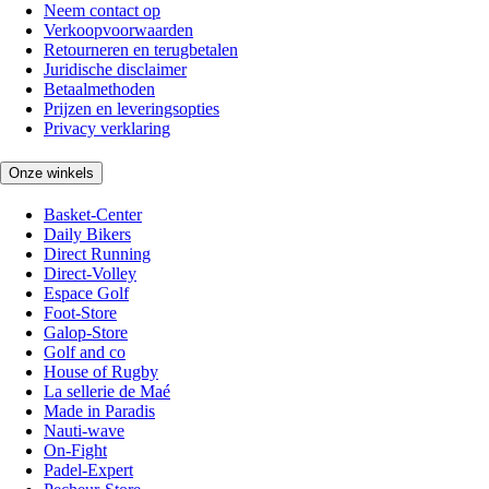
Neem contact op
Verkoopvoorwaarden
Retourneren en terugbetalen
Juridische disclaimer
Betaalmethoden
Prijzen en leveringsopties
Privacy verklaring
Onze winkels
Basket-Center
Daily Bikers
Direct Running
Direct-Volley
Espace Golf
Foot-Store
Galop-Store
Golf and co
House of Rugby
La sellerie de Maé
Made in Paradis
Nauti-wave
On-Fight
Padel-Expert