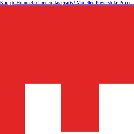
Koop je Hummel-schoenen,
tas gratis
! Modellen Powerstrike Pro en 