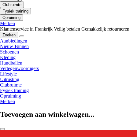
Clubruimte
Fysiek training
Opruiming
Merken
Klantenservice in Frankrijk
Veilig betalen
Gemakkelijk retourneren
Zoeken
Aanbiedingen
Nieuw-Binnen
Schoenen
Kleding
Handballen
Vertegenwoordigers
Lifestyle
Uitrusting
Clubruimte
Fysiek training
Opruiming
Merken
Toevoegen aan winkelwagen...