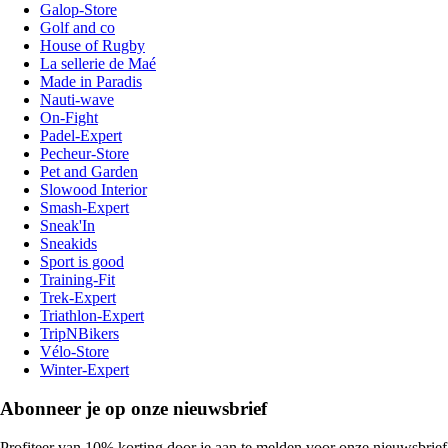
Galop-Store
Golf and co
House of Rugby
La sellerie de Maé
Made in Paradis
Nauti-wave
On-Fight
Padel-Expert
Pecheur-Store
Pet and Garden
Slowood Interior
Smash-Expert
Sneak'In
Sneakids
Sport is good
Training-Fit
Trek-Expert
Triathlon-Expert
TripNBikers
Vélo-Store
Winter-Expert
Abonneer je op onze nieuwsbrief
Profiteer van 10% korting door je aan te melden voor onze nieuwsbrief