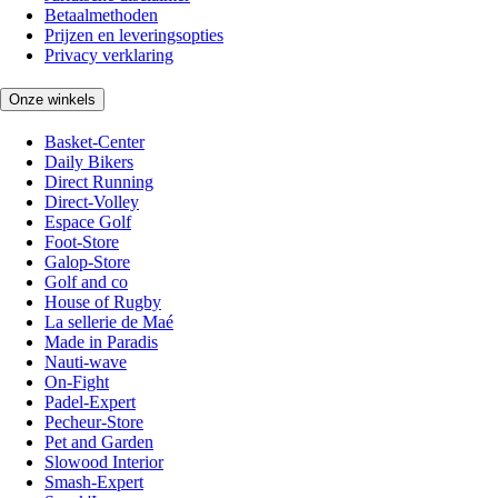
Betaalmethoden
Prijzen en leveringsopties
Privacy verklaring
Onze winkels
Basket-Center
Daily Bikers
Direct Running
Direct-Volley
Espace Golf
Foot-Store
Galop-Store
Golf and co
House of Rugby
La sellerie de Maé
Made in Paradis
Nauti-wave
On-Fight
Padel-Expert
Pecheur-Store
Pet and Garden
Slowood Interior
Smash-Expert