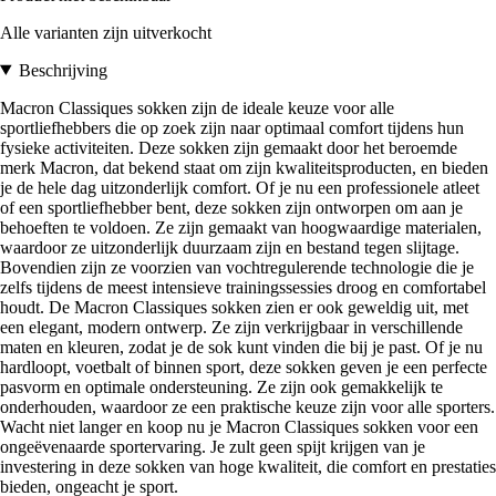
Alle varianten zijn uitverkocht
Beschrijving
Macron Classiques sokken zijn de ideale keuze voor alle
sportliefhebbers die op zoek zijn naar optimaal comfort tijdens hun
fysieke activiteiten. Deze sokken zijn gemaakt door het beroemde
merk Macron, dat bekend staat om zijn kwaliteitsproducten, en bieden
je de hele dag uitzonderlijk comfort. Of je nu een professionele atleet
of een sportliefhebber bent, deze sokken zijn ontworpen om aan je
behoeften te voldoen. Ze zijn gemaakt van hoogwaardige materialen,
waardoor ze uitzonderlijk duurzaam zijn en bestand tegen slijtage.
Bovendien zijn ze voorzien van vochtregulerende technologie die je
zelfs tijdens de meest intensieve trainingssessies droog en comfortabel
houdt. De Macron Classiques sokken zien er ook geweldig uit, met
een elegant, modern ontwerp. Ze zijn verkrijgbaar in verschillende
maten en kleuren, zodat je de sok kunt vinden die bij je past. Of je nu
hardloopt, voetbalt of binnen sport, deze sokken geven je een perfecte
pasvorm en optimale ondersteuning. Ze zijn ook gemakkelijk te
onderhouden, waardoor ze een praktische keuze zijn voor alle sporters.
Wacht niet langer en koop nu je Macron Classiques sokken voor een
ongeëvenaarde sportervaring. Je zult geen spijt krijgen van je
investering in deze sokken van hoge kwaliteit, die comfort en prestaties
bieden, ongeacht je sport.