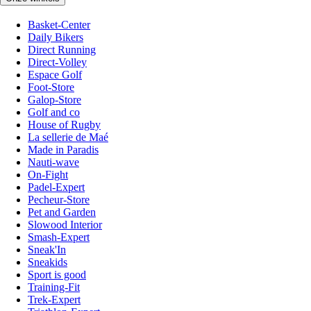
Basket-Center
Daily Bikers
Direct Running
Direct-Volley
Espace Golf
Foot-Store
Galop-Store
Golf and co
House of Rugby
La sellerie de Maé
Made in Paradis
Nauti-wave
On-Fight
Padel-Expert
Pecheur-Store
Pet and Garden
Slowood Interior
Smash-Expert
Sneak'In
Sneakids
Sport is good
Training-Fit
Trek-Expert