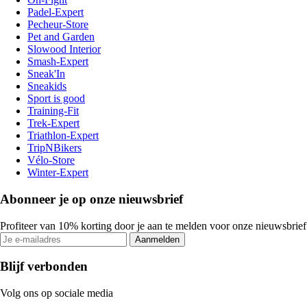
Padel-Expert
Pecheur-Store
Pet and Garden
Slowood Interior
Smash-Expert
Sneak'In
Sneakids
Sport is good
Training-Fit
Trek-Expert
Triathlon-Expert
TripNBikers
Vélo-Store
Winter-Expert
Abonneer je op onze nieuwsbrief
Profiteer van 10% korting door je aan te melden voor onze nieuwsbrief
Aanmelden
Blijf verbonden
Volg ons op sociale media